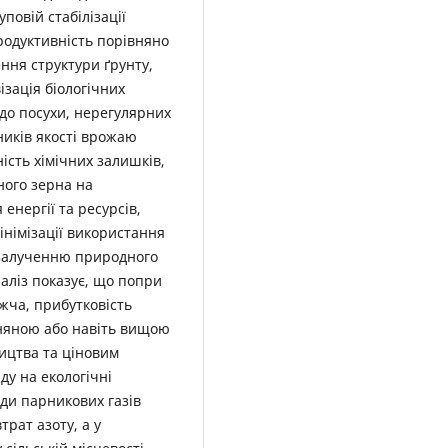
повій стабілізації
родуктивність порівняно
ння структури ґрунту,
зація біологічних
 до посухи, нерегулярних
ників якості врожаю
ість хімічних залишків,
ого зерна на
енергії та ресурсів,
інімізації використання
 залученню природного
аліз показує, що попри
жча, прибутковість
няною або навіть вищою
ицтва та ціновим
ду на екологічні
ди парникових газів
рат азоту, а у