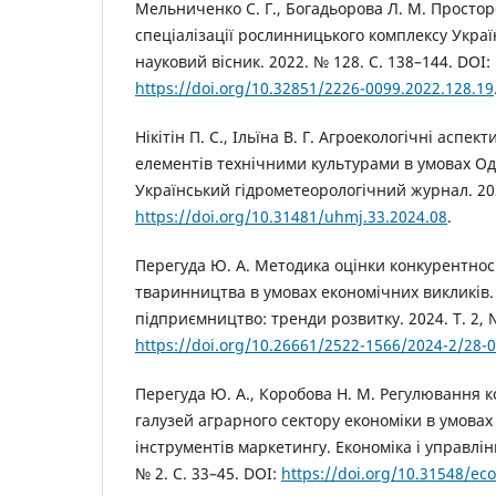
Мельниченко С. Г., Богадьорова Л. М. Просторо
спеціалізації рослинницького комплексу Украї
науковий вісник. 2022. № 128. С. 138–144. DOI:
https://doi.org/10.32851/2226-0099.2022.128.19
Нікітін П. С., Ільїна В. Г. Агроекологічні аспе
елементів технічними культурами в умовах Оде
Український гідрометеорологічний журнал. 202
https://doi.org/10.31481/uhmj.33.2024.08
.
Перегуда Ю. А. Методика оцінки конкурентнос
тваринництва в умовах економічних викликів
підприємництво: тренди розвитку. 2024. Т. 2, №
https://doi.org/10.26661/2522-1566/2024-2/28-
Перегуда Ю. А., Коробова Н. М. Регулювання 
галузей аграрного сектору економіки в умова
інструментів маркетингу. Економіка і управлінн
№ 2. С. 33–45. DOI:
https://doi.org/10.31548/ec