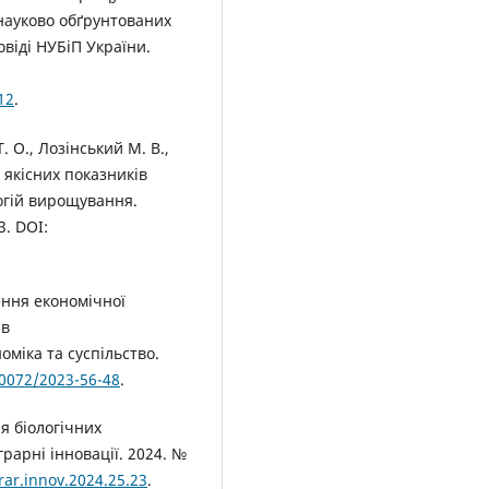
науково обґрунтованих
овіді НУБіП України.
12
.
. О., Лозінський М. В.,
 якісних показників
логій вирощування.
3. DOI:
ення економічної
ів
міка та суспільство.
-0072/2023-56-48
.
я біологічних
рарні інновації. 2024. №
rar.innov.2024.25.23
.