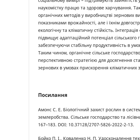
соціальному вимірі – підтримують зайнятість у 
наукомістку працю та здорове харчування. Та
органічних методів у виробництві зернових в
показниками врожайності, але і їхнім довгост
екологічну та кліматичну стійкість. Інтеграці
підвищує адаптаційний потенціал сільського 
забезпечуючи стабільну продуктивність в умов
Таким чином, органічне сільське господарств
перспективною стратегією для досягнення ст
зернових в умовах прискорення кліматичних з
Посилання
Амонс С. Е. Біологічний захист рослин в систе
землеробства. Сільське господарство та лісівни
167–183. DOI: 10.37128/2707-5826-2022-2-13.
Бойко П. І., Коваленко Н. П. Удосконалення т