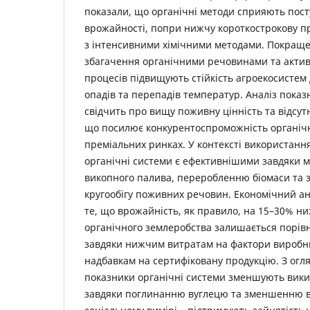
показали, що органічні методи сприяють посту
врожайності, попри нижчу короткострокову п
з інтенсивними хімічними методами. Покраще
збагачення органічними речовинами та активі
процесів підвищують стійкість агроекосистем
опадів та перепадів температур. Аналіз показ
свідчить про вищу поживну цінність та відсутн
що посилює конкурентоспроможність органічн
преміальних ринках. У контексті використання 
органічні системи є ефективнішими завдяки м
викопного палива, переробленню біомаси та
кругообігу поживних речовин. Економічний ан
те, що врожайність, як правило, на 15–30% ни
органічного землеробства залишається порів
завдяки нижчим витратам на фактори виробн
надбавкам на сертифіковану продукцію. З огля
показники органічні системи зменшують вики
завдяки поглинанню вуглецю та зменшенню вт