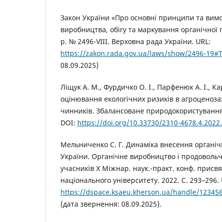
Закон України «Про основні принципи та вимо
виробництва, обігу та маркування органічної п
р. № 2496-VIII. Верховна рада України. URL:
https://zakon.rada.gov.ua/laws/show/2496-19#T
08.09.2025)
Ліщук А. М., Фурдичко О. І., Парфенюк А. І., К
оцінювання екологічних ризиків в агроценоза
чинників. Збалансоване природокористування. 
DOI:
https://doi.org/10.33730/2310-4678.4.2022
Мельниченко С. Г. Динаміка внесення органіч
України. Органічне виробництво і продовольч
учасників Х Міжнар. наук.-практ. конф. присв
національного університету. 2022. С. 293–296. 
https://dspace.ksaeu.kherson.ua/handle/12345
(дата звернення: 08.09.2025).