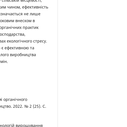
сільській місцевості,
ким чином, ефективність
изначається не лише
роковим внеском в
я органічних практик
господарства,
ах екологічного стресу.
о є ефективною та
алого виробництва
мін.
мі органічного
цтво. 2022. № 2 (25). С.
ехнологій вирощування