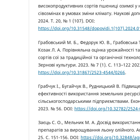
високопродуктивних сортів пшениці озимої у 
сівозмінах в умовах зміни клімату. Наукові доп
2024. Т. 20, № 1 (107). DOI:
https://doi.org/10.31548/dopovidi.1(107).2024.0
Грабовський М. Б., Федорук Ю. В., Грабовська Т
Козак Л. А. Порівняльна оцінка урожайності та
сортів сої за традиційної та органічної техно
Зернові культури. 2023. № 7 (1). С. 113–122 202
https://doi.org/10.31867/2523-4544/0266
.
Грабчук І., Бугайчук В., Рудницький В. Підвищ
ефективності використання земельних ресурс
сільськогосподарськими підприємствами. Еконо
2023. № 56. DOI:
https://doi.org/10.32782/2524
Заєць С. О., Мельник М. А. Досвід використанн
препаратів за вирощування льону олійного. Аг
25. С. 151-156. DOI:
https://doi.org/10.32848/ag