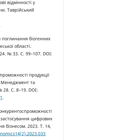
ві відмінності у
ни. Таврійський
.
кти поглинання біогенних
ської області.
4. № 33. С. 99–107. DOI:
проможності продукції
. Менеджмент та
 28. С. 8–19. DOI:
01
.
конкурентоспроможності
х застосування цифрових
я бізнесом. 2023. Т. 14,
onomics14(2).2023.033