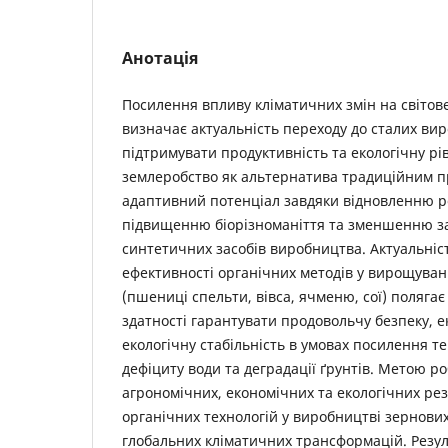
Анотація
Посилення впливу кліматичних змін на світове
визначає актуальність переходу до сталих ви
підтримувати продуктивність та екологічну рі
землеробство як альтернатива традиційним п
адаптивний потенціал завдяки відновленню ро
підвищенню біорізноманіття та зменшенню за
синтетичних засобів виробництва. Актуальні
ефективності органічних методів у вирощуван
(пшениці спельти, вівса, ячменю, сої) полягає
здатності гарантувати продовольчу безпеку, е
екологічну стабільність в умовах посилення 
дефіциту води та деградації ґрунтів. Метою р
агрономічних, економічних та екологічних рез
органічних технологій у виробництві зернових
глобальних кліматичних трансформацій. Резу