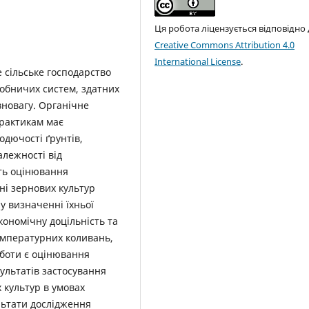
Ця робота ліцензується відповідно
Creative Commons Attribution 4.0
International License
.
 сільське господарство
робничих систем, здатних
вновагу. Органічне
рактикам має
дючості ґрунтів,
лежності від
сть оцінювання
ні зернових культур
 у визначенні їхньої
кономічну доцільність та
температурних коливань,
оботи є оцінювання
ультатів застосування
 культур в умовах
льтати дослідження