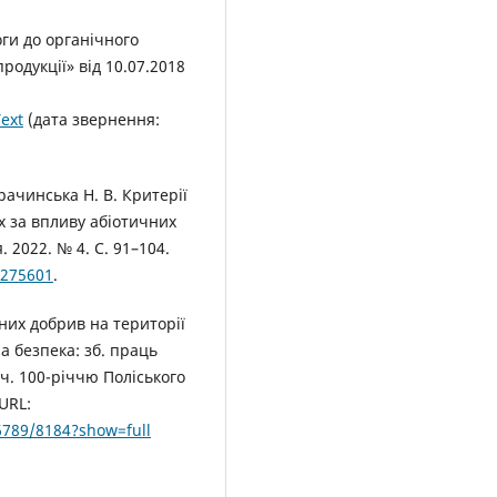
ги до органічного
родукції» від 10.07.2018
ext
(дата звернення:
арачинська Н. В. Критерії
х за впливу абіотичних
2022. № 4. С. 91–104.
.275601
.
них добрив на території
а безпека: зб. праць
яч. 100-річчю Поліського
URL:
6789/8184?show=full