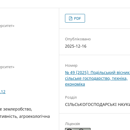
PDF
ерситет»
Опубліковано
2025-12-16
Номер
ерситет»
№ 49 (2025): Подільський вісник
сільське господарство, техніка,
економіка
.12
Розділ
СІЛЬСЬКОГОСПОДАРСЬКІ НАУК
ле землеробство,
тивність, агроекологічна
Ліцензія