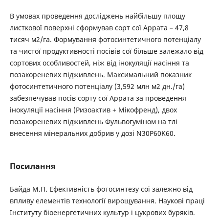
В умовах проведення досліджень найбільшу площу
листкової поверхні сформував сорт сої Аррата – 47,8
тисяч м2/га. Формування фотосинтетичного потенціалу
та чистої продуктивності посівів сої більше залежало від
сортових особливостей, ніж від інокуляції насіння та
позакореневих підживлень. Максимальний показник
фотосинтетичного потенціалу (3,592 млн м2 дн./га)
забезпечував посів сорту сої Аррата за проведення
інокуляції насіння (Ризоактив + Мікофренд), двох
позакореневих підживлень Фульвогуміном на тлі
внесення мінеральних добрив у дозі N30P60K60.
Посилання
Байда М.П. Ефективність фотосинтезу сої залежно від
впливу елементів технології вирощування. Наукові праці
Інституту біоенергетичних культур і цукрових буряків.