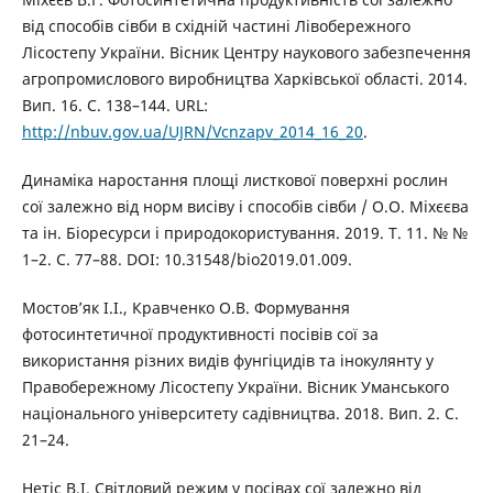
від способів сівби в східній частині Лівобережного
Лісостепу України. Вісник Центру наукового забезпечення
агропромислового виробництва Харківської області. 2014.
Вип. 16. С. 138–144. URL:
http://nbuv.gov.ua/UJRN/Vcnzapv_2014_16_20
.
Динаміка наростання площі листкової поверхні рослин
сої залежно від норм висіву і способів сівби / О.О. Міхєєва
та ін. Біоресурси і природокористування. 2019. Т. 11. № №
1–2. С. 77–88. DOI: 10.31548/bio2019.01.009.
Мостов’як І.І., Кравченко О.В. Формування
фотосинтетичної продуктивності посівів сої за
використання різних видів фунгіцидів та інокулянту у
Правобережному Лісостепу України. Вісник Уманського
національного університету садівництва. 2018. Вип. 2. С.
21–24.
Нетіс В.І. Світловий режим у посівах сої залежно від