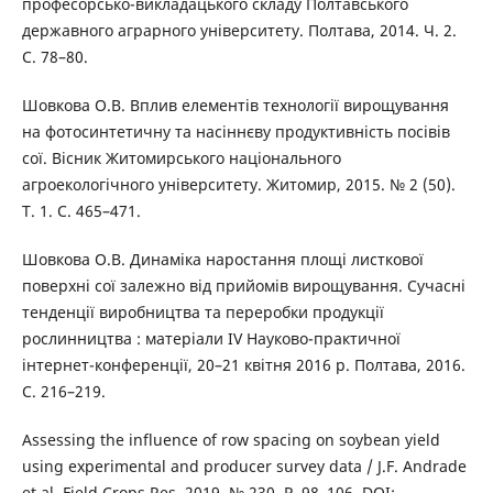
професорсько-викладацького складу Полтавського
державного аграрного університету. Полтава, 2014. Ч. 2.
С. 78–80.
Шовкова О.В. Вплив елементів технології вирощування
на фотосинтетичну та насіннєву продуктивність посівів
сої. Вісник Житомирського національного
агроекологічного університету. Житомир, 2015. № 2 (50).
Т. 1. С. 465–471.
Шовкова О.В. Динаміка наростання площі листкової
поверхні сої залежно від прийомів вирощування. Сучасні
тенденції виробництва та переробки продукції
рослинництва : матеріали IV Науково-практичної
інтернет-конференції, 20–21 квітня 2016 р. Полтава, 2016.
С. 216–219.
Assessing the influence of row spacing on soybean yield
using experimental and producer survey data / J.F. Andrade
et al. Field Crops Res. 2019. № 230. P. 98–106. DOI: