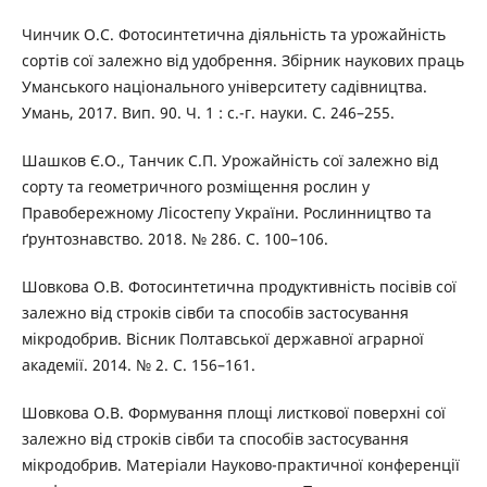
Чинчик О.С. Фотосинтетична діяльність та урожайність
сортів сої залежно від удобрення. Збірник наукових праць
Уманського національного університету садівництва.
Умань, 2017. Вип. 90. Ч. 1 : с.-г. науки. С. 246–255.
Шашков Є.О., Танчик С.П. Урожайність сої залежно від
сорту та геометричного розміщення рослин у
Правобережному Лісостепу України. Рослинництво та
ґрунтознавство. 2018. № 286. С. 100–106.
Шовкова О.В. Фотосинтетична продуктивність посівів сої
залежно від строків сівби та способів застосування
мікродобрив. Вісник Полтавської державної аграрної
академії. 2014. № 2. С. 156–161.
Шовкова О.В. Формування площі листкової поверхні сої
залежно від строків сівби та способів застосування
мікродобрив. Матеріали Науково-практичної конференції