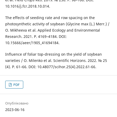
10.1016/j.fcr.2018.10.014.
The effects of seeding rate and row spacing on the
photosynthetic activity of soybean (Glycine max (L.) Merr.) /
О. Mikheeva et al. Applied Ecology and Environmental
Research. 2021. Р. 4169–4184. DOI:
10.15666/aeer/1905_41694184.
Influence of foliar top-dressing on the yield of soybean
varieties / O. Milenko et al. Scientific Horizons. 2022. № 25
(4). P. 61–66. DOI: 10.48077/scihor.25(4).2022.61-66.
PDF
Опубліковано
2023-06-16