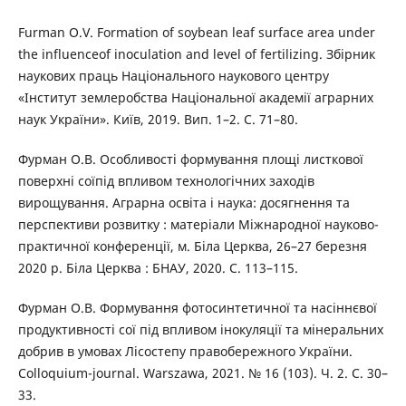
Furman O.V. Formation of soybean leaf surface area under
the influenceof inoculation and level of fertilizing. Збірник
наукових праць Національного наукового центру
«Інститут землеробства Національної академії аграрних
наук України». Київ, 2019. Вип. 1–2. С. 71–80.
Фурман О.В. Особливості формування площі листкової
поверхні соїпід впливом технологічних заходів
вирощування. Аграрна освіта і наука: досягнення та
перспективи розвитку : матеріали Міжнародної науково-
практичної конференції, м. Біла Церква, 26–27 березня
2020 р. Біла Церква : БНАУ, 2020. С. 113–115.
Фурман О.В. Формування фотосинтетичної та насіннєвої
продуктивності сої під впливом інокуляції та мінеральних
добрив в умовах Лісостепу правобережного України.
Colloquium-journal. Warszawa, 2021. № 16 (103). Ч. 2. С. 30–
33.