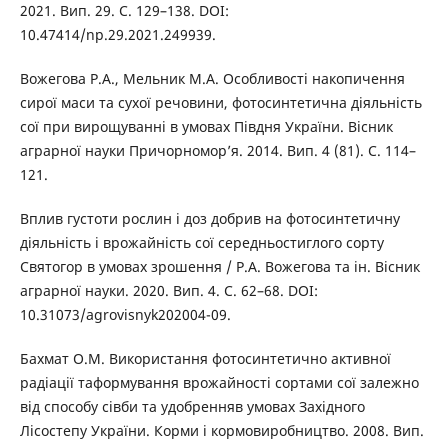
2021. Вип. 29. С. 129–138. DOI:
10.47414/np.29.2021.249939.
Вожегова Р.А., Мельник М.А. Особливості накопичення
сирої маси та сухої речовини, фотосинтетична діяльність
сої при вирощуванні в умовах Півдня України. Вісник
аграрної науки Причорномор’я. 2014. Вип. 4 (81). С. 114–
121.
Вплив густоти рослин і доз добрив на фотосинтетичну
діяльність і врожайність сої середньостиглого сорту
Святогор в умовах зрошення / Р.А. Вожегова та ін. Вісник
аграрної науки. 2020. Вип. 4. С. 62–68. DOI:
10.31073/agrovisnyk202004-09.
Бахмат О.М. Використання фотосинтетично активної
радіації таформування врожайності сортами сої залежно
від способу сівби та удобренняв умовах Західного
Лісостепу України. Корми і кормовиробництво. 2008. Вип.