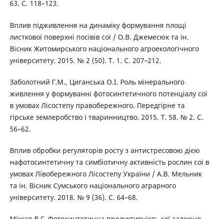
63. С. 118–123.
Вплив підживлення на динаміку формування площі
листкової поверхні посівів сої / О.В. Джемесюк та ін.
Вісник Житомирського національного агроекологічного
університету. 2015. № 2 (50). Т. 1. С. 207–212.
Заболотний Г.М., Циганська О.І. Роль мінерального
живлення у формуванні фотосинтетичного потенціалу сої
в умовах Лісостепу правобережного. Передгірне та
гірське землеробство і тваринництво. 2015. Т. 58. № 2. С.
56–62.
Вплив обробки регуляторів росту з антистресовою дією
нафотосинтетичну та симбіотичну активність рослин сої в
умовах Лівобережного Лісостепу України / А.В. Мельник
та ін. Вісник Сумського національного аграрного
університету. 2018. № 9 (36). С. 64–68.
Міхєєв В.Г. Фотосинтетична продуктивність сої залежно