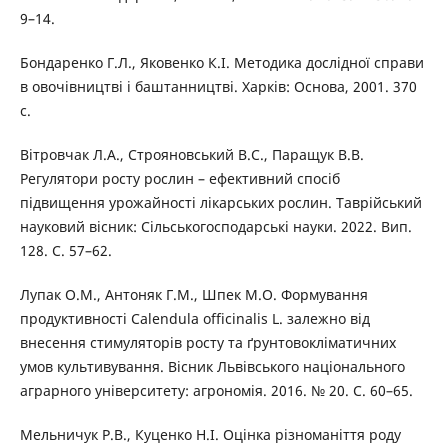
9–14.
Бондаренко Г.Л., Яковенко К.І. Методика дослідної справи
в овочівництві і баштанництві. Харків: Основа, 2001. 370
с.
Вітровчак Л.А., Строяновський В.С., Паращук В.В.
Регулятори росту рослин – ефективний спосіб
підвищення урожайності лікарських рослин. Таврійський
науковий вісник: Сільськогосподарські науки. 2022. Вип.
128. С. 57–62.
Лупак О.М., Антоняк Г.М., Шпек М.О. Формування
продуктивності Calendula officinalis L. залежно від
внесення стимуляторів росту та ґрунтовокліматичних
умов культивування. Вісник Львівського національного
аграрного університету: агрономія. 2016. № 20. С. 60–65.
Мельничук Р.В., Куценко Н.І. Оцінка різноманіття роду