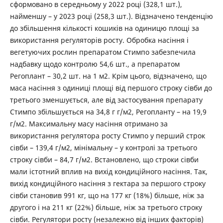
сформовано в середньому у 2022 році (328,1 шт.),
найменшу – у 2023 році (258,3 шт.). Відзначено тенденцію
до збільшення кількості кошиків на одиницю площі за
використання регуляторів росту. Обробка насіння і
вегетуючих рослин препаратом Стимпо забезпечила
надбавку щодо контролю 54,6 шт., а препаратом
Регоплант – 30,2 шт. на 1 м2. Крім цього, відзначено, що
маса насіння з одиниці площі від першого строку сівби до
третього зменшується, але від застосування препарату
Стимпо збільшується на 34,8 г г/м2, Регопланту – на 19,9
г/м2. Максимальну масу насіння отримано за
використання регулятора росту Стимпо у перший строк
сівби – 139,4 г/м2, мінімальну – у контролі за третього
строку сівби – 84,7 г/м2. Встановлено, що строки сівби
мали істотний вплив на вихід кондиційного насіння. Так,
вихід кондиційного насіння з гектара за першого строку
сівби становив 991 кг, що на 177 кг (18%) більше, ніж за
другого і на 211 кг (22%) більше, ніж за третього строку
сівби. Регулятори росту (незалежно від інших факторів)