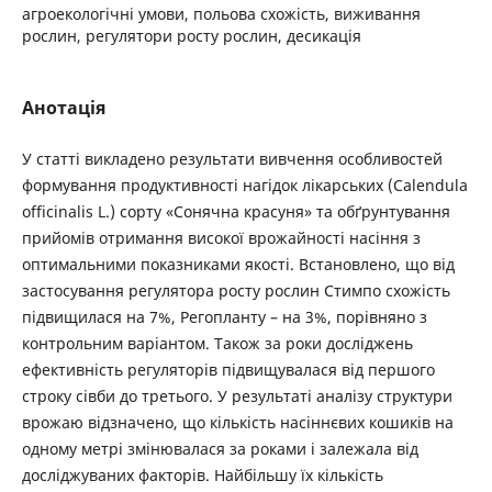
агроекологічні умови, польова схожість, виживання
рослин, регулятори росту рослин, десикація
Анотація
У статті викладено результати вивчення особливостей
формування продуктивності нагідок лікарських (Calendula
officinalis L.) сорту «Сонячна красуня» та обґрунтування
прийомів отримання високої врожайності насіння з
оптимальними показниками якості. Встановлено, що від
застосування регулятора росту рослин Стимпо схожість
підвищилася на 7%, Регопланту – на 3%, порівняно з
контрольним варіантом. Також за роки досліджень
ефективність регуляторів підвищувалася від першого
строку сівби до третього. У результаті аналізу структури
врожаю відзначено, що кількість насіннєвих кошиків на
одному метрі змінювалася за роками і залежала від
досліджуваних факторів. Найбільшу їх кількість