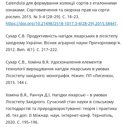
Calendula для формування колекції сортів з еталонними
ознаками. Сортовивчення та охорона прав на сорти
рослин. 2015. № 3–4 (28–29). С. 18–23.
https://doi.org/10.21498/2518-1017.3-4(28-29).2015.58441
.
Сухар С.В. Продуктивність нагідок лікарських в лісостепу
західному України. Вісник аграрної науки Причорномор’я.
2012. Вип. 4(1). С. 217–222.
Сухар С.В., Хоміна В.Я. Удосконалення елементів
технології вирощування нагідок лікарських в умовах
Лісостепу західного: монографія. Ніжин: ПП «Лисенко»,
2015. 144 с.
Хоміна В.Я., Ранчук Д.І. Нагідки лікарські – в умовах
Лісостепу Західного. Сучасний стан науки в сільському
господарстві та природокористуванні: теорія і практика
зб. тез доп. II Міжнар. наук. інтернет-конф. Тернопіль,
2020. С. 195–196.