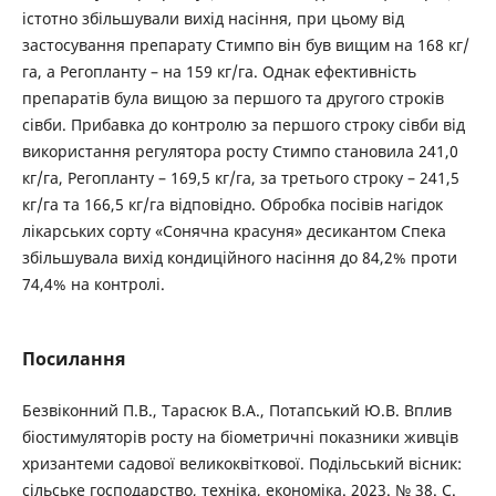
істотно збільшували вихід насіння, при цьому від
застосування препарату Стимпо він був вищим на 168 кг/
га, а Регопланту – на 159 кг/га. Однак ефективність
препаратів була вищою за першого та другого строків
сівби. Прибавка до контролю за першого строку сівби від
використання регулятора росту Стимпо становила 241,0
кг/га, Регопланту – 169,5 кг/га, за третього строку – 241,5
кг/га та 166,5 кг/га відповідно. Обробка посівів нагідок
лікарських сорту «Сонячна красуня» десикантом Спека
збільшувала вихід кондиційного насіння до 84,2% проти
74,4% на контролі.
Посилання
Безвіконний П.В., Тарасюк В.А., Потапський Ю.В. Вплив
біостимуляторів росту на біометричні показники живців
хризантеми садової великоквіткової. Подільський вісник:
сільське господарство, техніка, економіка. 2023. № 38. С.